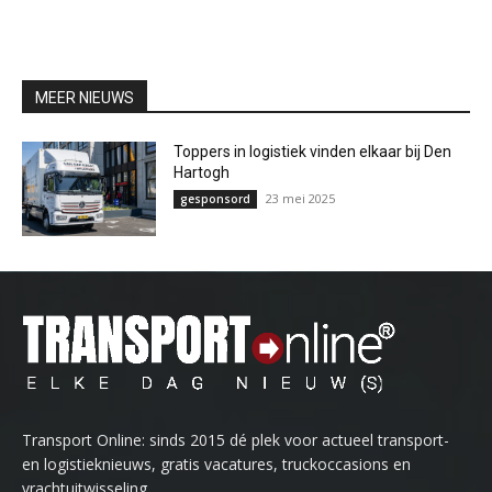
MEER NIEUWS
Toppers in logistiek vinden elkaar bij Den
Hartogh
23 mei 2025
gesponsord
Transport Online: sinds 2015 dé plek voor actueel transport-
en logistieknieuws, gratis vacatures, truckoccasions en
vrachtuitwisseling.