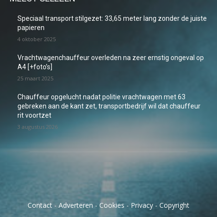
Speciaal transport stilgezet: 33,65 meter lang zonder de juiste
papieren
4 oktober 2025
Vrachtwagenchauffeur overleden na zeer ernstig ongeval op
A4 [+foto’s]
25 maart 2025
Chauffeur opgelucht nadat politie vrachtwagen met 63
gebreken aan de kant zet, transportbedrijf wil dat chauffeur
rit voortzet
3 augustus 2026
Contact
-
Adverteren
-
Cookies
-
Privacy
-
Copyright