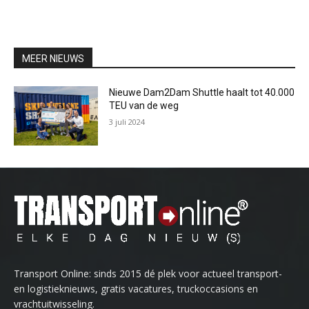
MEER NIEUWS
Nieuwe Dam2Dam Shuttle haalt tot 40.000
TEU van de weg
3 juli 2024
Transport Online: sinds 2015 dé plek voor actueel transport-
en logistieknieuws, gratis vacatures, truckoccasions en
vrachtuitwisseling.