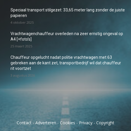
Speciaal transport stilgezet: 33,65 meter lang zonder de juiste
papieren
4 oktober 2025
Vrachtwagenchauffeur overleden na zeer ernstig ongeval op
A4 [+foto’s]
25 maart 2025
Chauffeur opgelucht nadat politie vrachtwagen met 63
gebreken aan de kant zet, transportbedrijf wil dat chauffeur
rit voortzet
3 augustus 2026
Contact
-
Adverteren
-
Cookies
-
Privacy
-
Copyright