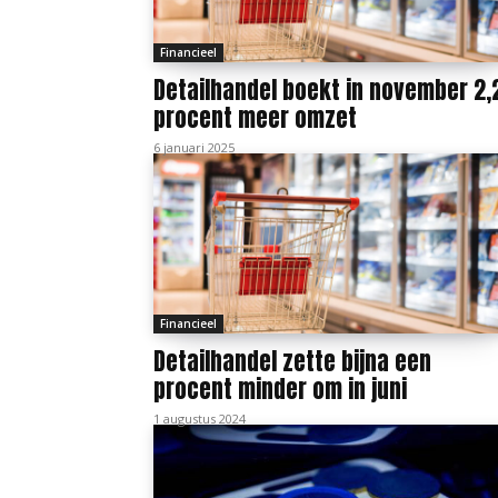
Financieel
Detailhandel boekt in november 2,
procent meer omzet
6 januari 2025
Financieel
Detailhandel zette bijna een
procent minder om in juni
1 augustus 2024