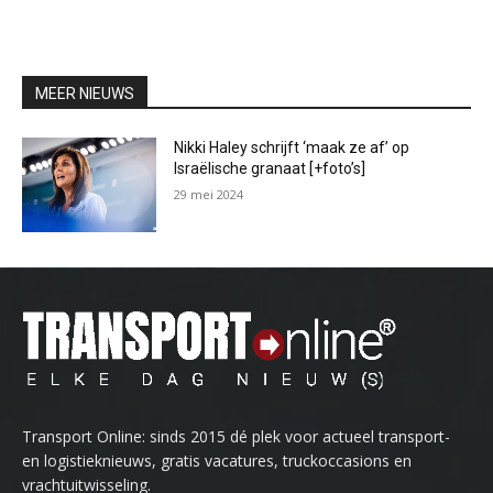
MEER NIEUWS
Nikki Haley schrijft ‘maak ze af’ op
Israëlische granaat [+foto’s]
29 mei 2024
Transport Online: sinds 2015 dé plek voor actueel transport-
en logistieknieuws, gratis vacatures, truckoccasions en
vrachtuitwisseling.