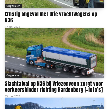
Ongevallen
Ernstig ongeval met drie vrachtwagens op
N36
17 juni 2026
Ongevallen
Slachtafval op N36 bij Vriezenveen zorgt voor
verkeershinder richting Hardenberg [+foto’s]
13 mei 2026