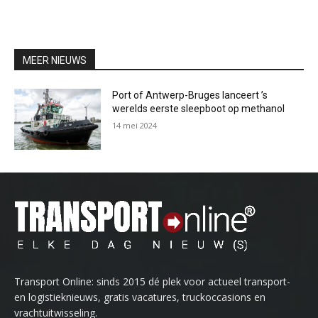
MEER NIEUWS
Port of Antwerp-Bruges lanceert ’s
werelds eerste sleepboot op methanol
14 mei 2024
Transport Online: sinds 2015 dé plek voor actueel transport-
en logistieknieuws, gratis vacatures, truckoccasions en
vrachtuitwisseling.