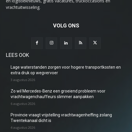
en logistieknieuws, gratis vacatures, truckoccasions en
vrachtuitwisseling.
VOLG ONS
LEES OOK
Lage waterstanden zorgen voor hogere transportkosten en
extra druk op wegvervoer
3 augustus 2026
Zo wil Mercedes-Benz een groeiend probleem voor
vrachtwagenchauffeurs slimmer aanpakken
6 augustus 2026
Provincie vraagt vrijstelling vrachtwagenheffing zolang
Twentekanaal dicht is
4 augustus 2026