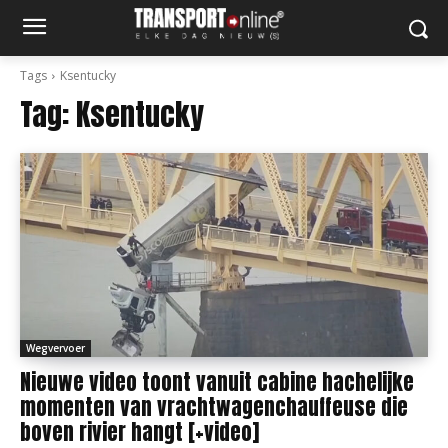
Tags
Ksentucky
Tag:
Ksentucky
Wegvervoer
Nieuwe video toont vanuit cabine hachelijke
momenten van vrachtwagenchauffeuse die
boven rivier hangt [+video]