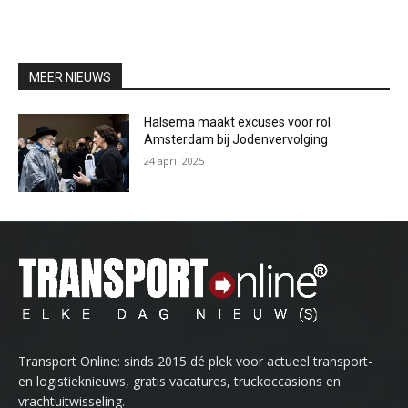
MEER NIEUWS
Halsema maakt excuses voor rol
Amsterdam bij Jodenvervolging
24 april 2025
Transport Online: sinds 2015 dé plek voor actueel transport-
en logistieknieuws, gratis vacatures, truckoccasions en
vrachtuitwisseling.