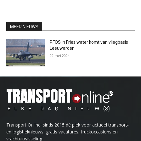
MEER NIEUWS
PFOS in Fries water komt van vliegbasis
Leeuwarden
29 mei 2024
Transport Online: sinds 2015 dé plek voor actueel transport-
en logistieknieuws, gratis vacatures, truckoccasions en
vrachtuitwisseling.