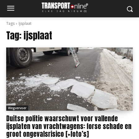
Tags
Ijsplaat
Tag:
ijsplaat
Wegvervoer
Duitse politie waarschuwt voor vallende
ijsplaten van vrachtwagens: forse schade en
groot ongevalsrisico [+foto’s]