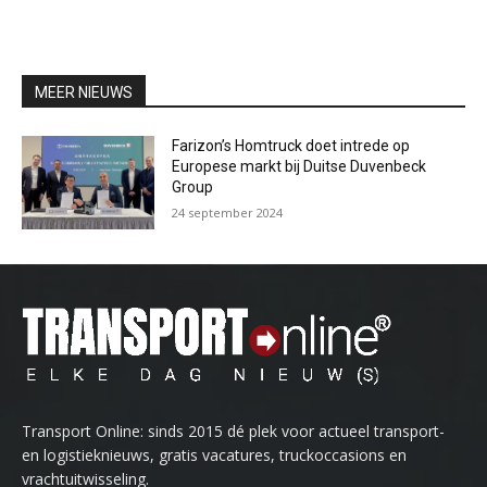
MEER NIEUWS
Farizon’s Homtruck doet intrede op
Europese markt bij Duitse Duvenbeck
Group
24 september 2024
Transport Online: sinds 2015 dé plek voor actueel transport-
en logistieknieuws, gratis vacatures, truckoccasions en
vrachtuitwisseling.