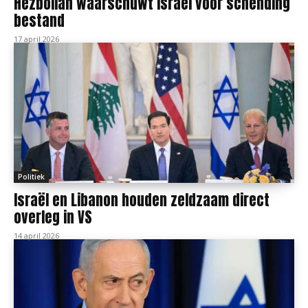
Hezbollah waarschuwt Israël voor schending
bestand
17 april 2026
Politiek
Israël en Libanon houden zeldzaam direct
overleg in VS
14 april 2026