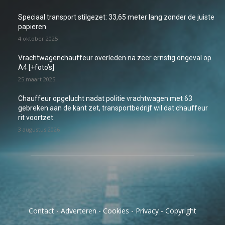
Speciaal transport stilgezet: 33,65 meter lang zonder de juiste
papieren
4 oktober 2025
Vrachtwagenchauffeur overleden na zeer ernstig ongeval op
A4 [+foto’s]
25 maart 2025
Chauffeur opgelucht nadat politie vrachtwagen met 63
gebreken aan de kant zet, transportbedrijf wil dat chauffeur
rit voortzet
3 augustus 2026
Contact
-
Adverteren
-
Cookies
-
Privacy
-
Copyright