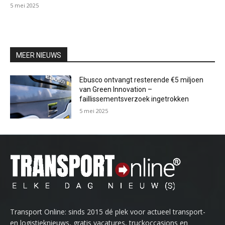
5 mei 2025
MEER NIEUWS
Ebusco ontvangt resterende €5 miljoen
van Green Innovation –
faillissementsverzoek ingetrokken
5 mei 2025
Transport Online: sinds 2015 dé plek voor actueel transport-
en logistieknieuws, gratis vacatures, truckoccasions en