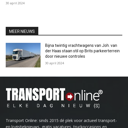
30 april 2024
MEER NIEUWS
Bijna twintig vrachtwagens van Joh. van
der Haas staan stil op Brits parkeerterrein
door nieuwe controles
30 april 2024
Transport Online: sinds 2015 dé plek voor actueel transport-
en logistieknieuws, gratis vacatures, truckoccasions en