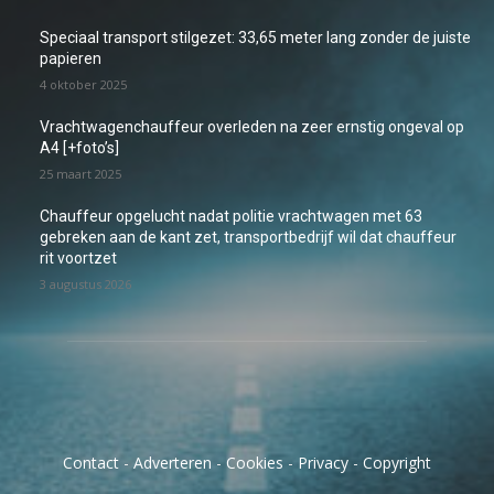
Speciaal transport stilgezet: 33,65 meter lang zonder de juiste
papieren
4 oktober 2025
Vrachtwagenchauffeur overleden na zeer ernstig ongeval op
A4 [+foto’s]
25 maart 2025
Chauffeur opgelucht nadat politie vrachtwagen met 63
gebreken aan de kant zet, transportbedrijf wil dat chauffeur
rit voortzet
3 augustus 2026
Contact
-
Adverteren
-
Cookies
-
Privacy
-
Copyright