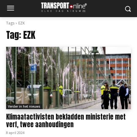
Tags
EZK
Tag:
EZK
Verder in het nieuws
Klimaatactivisten bekladden ministerie met
verf, twee aanhoudingen
8 april 2024