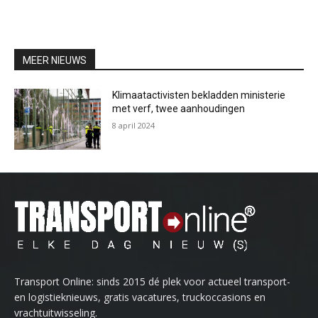
MEER NIEUWS
Klimaatactivisten bekladden ministerie
met verf, twee aanhoudingen
8 april 2024
Transport Online: sinds 2015 dé plek voor actueel transport-
en logistieknieuws, gratis vacatures, truckoccasions en
vrachtuitwisseling.