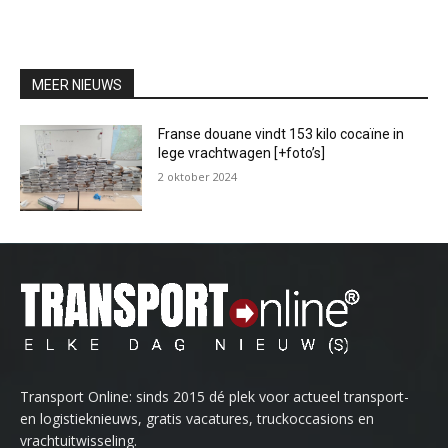
MEER NIEUWS
Franse douane vindt 153 kilo cocaïne in
lege vrachtwagen [+foto’s]
2 oktober 2024
Transport Online: sinds 2015 dé plek voor actueel transport-
en logistieknieuws, gratis vacatures, truckoccasions en
vrachtuitwisseling.