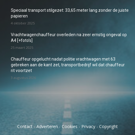
Speciaal transport stilgezet: 33,65 meter lang zonder de juiste
papieren
4 oktober 2025
Vrachtwagenchauffeur overleden na zeer ernstig ongeval op
A4 [+foto’s]
25 maart 2025
Chauffeur opgelucht nadat politie vrachtwagen met 63
gebreken aan de kant zet, transportbedrijf wil dat chauffeur
rit voortzet
3 augustus 2026
Contact
-
Adverteren
-
Cookies
-
Privacy
-
Copyright