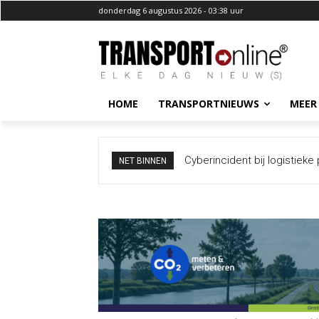
donderdag 6 augustus 2026 - 03:38 uur
HOME
TRANSPORTNIEUWS
MEER
Cyberincident bij logistieke pa
Duitse politie bevestigt: g
NET BINNEN