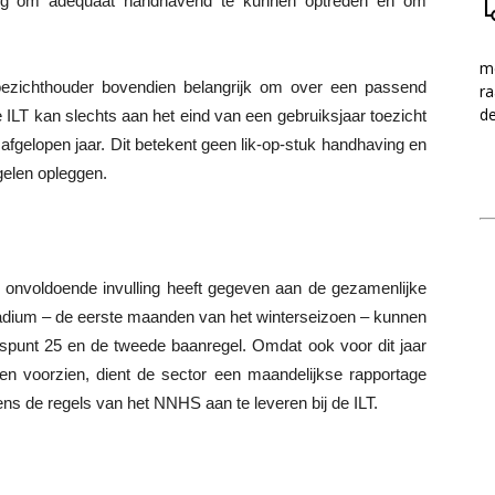
nodig om adequaat handhavend te kunnen optreden en om
me
 toezichthouder bovendien belangrijk om over een passend
ra
d
ILT kan slechts aan het eind van een gebruiksjaar toezicht
afgelopen jaar. Dit betekent geen lik-op-stuk handhaving en
gelen opleggen.
r onvoldoende invulling heeft gegeven aan de gezamenlijke
stadium – de eerste maanden van het winterseizoen – kunnen
ngspunt 25 en de tweede baanregel. Omdat ook voor dit jaar
n voorzien, dient de sector een maandelijkse rapportage
ns de regels van het NNHS aan te leveren bij de ILT.