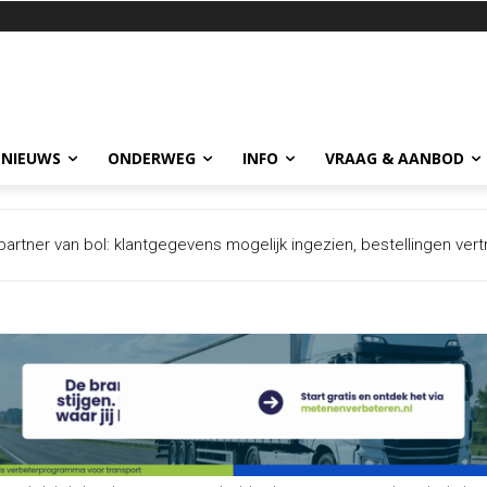
 NIEUWS
ONDERWEG
INFO
VRAAG & AANBOD
rtner van bol: klantgegevens mogelijk ingezien, bestellingen vertra
evonden drone op luchthaven Leipzig bevatte explosief