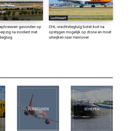
Luchtvaart
xplosieven gevonden op
DHL-vrachtvliegtuig botst kort na
eipzig na incident met
opstijgen mogelijk op drone en moet
liegtuig
uitwijken naar Hannover
VLIEGTUIGEN
SCHEPEN