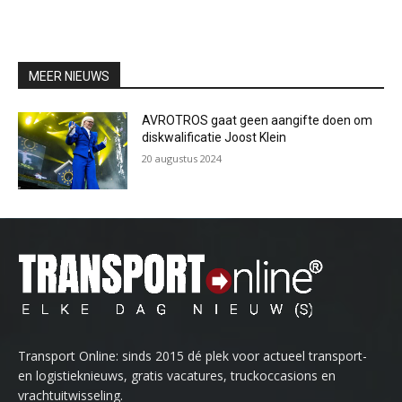
MEER NIEUWS
AVROTROS gaat geen aangifte doen om
diskwalificatie Joost Klein
20 augustus 2024
Transport Online: sinds 2015 dé plek voor actueel transport-
en logistieknieuws, gratis vacatures, truckoccasions en
vrachtuitwisseling.