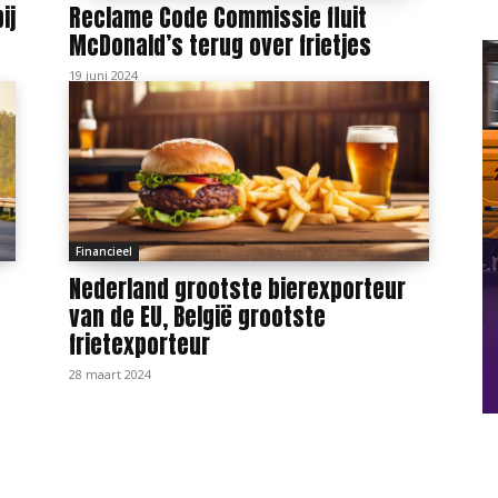
ij
Reclame Code Commissie fluit
McDonald’s terug over frietjes
19 juni 2024
Financieel
Nederland grootste bierexporteur
van de EU, België grootste
frietexporteur
28 maart 2024