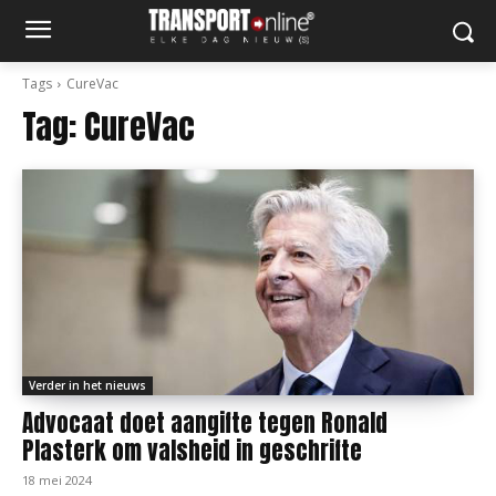
Tags
CureVac
Tag:
CureVac
Verder in het nieuws
Advocaat doet aangifte tegen Ronald
Plasterk om valsheid in geschrifte
18 mei 2024