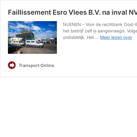
Faillissement Esro Vlees B.V. na inval 
NUENEN – Voor de rechtbank Oost-Brab
het bedrijf zelf is aangevraagd. Vol
Fa
onduidelijk. Het …
Meer lezen over
Es
Vl
B.
na
Transport Online
in
N
bij
mo