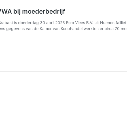
NVWA bij moederbedrijf
ant is donderdag 30 april 2026 Esro Vlees B.V. uit Nuenen failliet v
gens gegevens van de Kamer van Koophandel werkten er circa 70 medew
illissement
ro
ees
V.
val
VWA
ederbedrijf